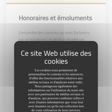
Honoraires et émoluments
L'ensemble des sommes qui sont facturées
par un notaire est en général désigné par
l'expression « frais de notaire ». En réalité,
cette appellation regroupe trois types
différents de dépenses :
la rémunération du notaire ;
Les cookies nous permettent de
les débours, qui sont versés à des tiers ;
personnaliser le contenu et les annonces,
d'offrir des fonctionnalités relatives aux
et les impôts et taxes versés à l'État.
médias sociaux et d'analyser notre trafic.
Nous partageons également des
informations sur l'utilisation de notre site
avec nos partenaires de médias sociaux et
d'analyse, qui peuvent combiner celles-ci
avec d'autres informations que vous leur
avez fournies ou qu'ils ont collectées lors
Primo-accédant
de votre utilisation de leurs services.