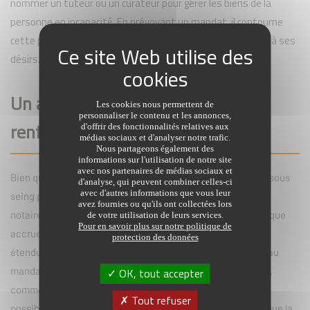
nommer un tuteur ou un curateur pour gérer les biens de la
personne en incapacité. En prévoyant un mandat, il contourne
cette procédure et assure une gestion rapide et conforme à ses
désirs.
Un acte notarié pour une sécurité
Les cookies nous permettent de
personnaliser le contenu et les annonces,
renforcée
d'offrir des fonctionnalités relatives aux
médias sociaux et d'analyser notre trafic.
Nous partageons également des
informations sur l'utilisation de notre site
avec nos partenaires de médias sociaux et
Bien que le mandat de protection future puisse être rédigé sous
d'analyse, qui peuvent combiner celles-ci
avec d'autres informations que vous leur
seing privé, il est fortement recommandé de passer par un
avez fournies ou qu'ils ont collectées lors
notaire. L'intervention du notaire assure une sécurité juridique
de votre utilisation de leurs services.
Pour en savoir plus sur notre politique de
accrue et permet d'établir des mesures de protection plus
protection des données
étendues. Par exemple, un mandat notarié peut permettre au
mandataire de réaliser des actes de disposition importants,
OK, tout accepter
comme la vente d'un bien immobilier, qui ne seraient pas
Tout refuser
possibles autrement. Le recours au notaire est crucial lorsque la