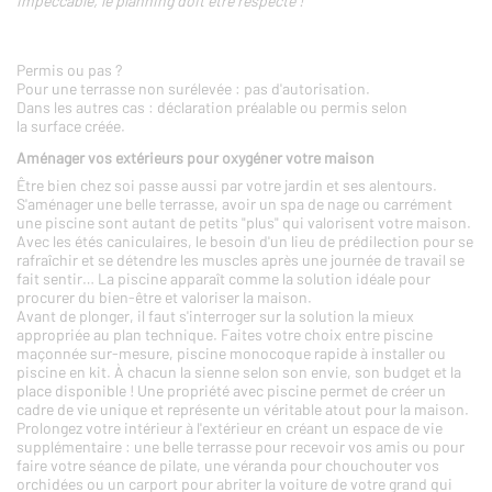
impeccable, le planning doit être respecté !
Permis ou pas ?
Pour une terrasse non surélevée : pas d'autorisation.
Dans les autres cas : déclaration préalable ou permis selon
la surface créée.
Aménager vos extérieurs pour oxygéner votre maison
Être bien chez soi passe aussi par votre jardin et ses alentours.
S'aménager une belle terrasse, avoir un spa de nage ou carrément
une piscine sont autant de petits "plus" qui valorisent votre maison.
Avec les étés caniculaires, le besoin d'un lieu de prédilection pour se
rafraîchir et se détendre les muscles après une journée de travail se
fait sentir… La piscine apparaît comme la solution idéale pour
procurer du bien-être et valoriser la maison.
Avant de plonger, il faut s'interroger sur la solution la mieux
appropriée au plan technique. Faites votre choix entre piscine
maçonnée sur-mesure, piscine monocoque rapide à installer ou
piscine en kit. À chacun la sienne selon son envie, son budget et la
place disponible ! Une propriété avec piscine permet de créer un
cadre de vie unique et représente un véritable atout pour la maison.
Prolongez votre intérieur à l'extérieur en créant un espace de vie
supplémentaire : une belle terrasse pour recevoir vos amis ou pour
faire votre séance de pilate, une véranda pour chouchouter vos
orchidées ou un carport pour abriter la voiture de votre grand qui