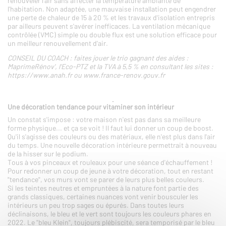
renouveler l'air sans affecter la température ambiante de
l'habitation. Non adaptée, une mauvaise installation peut engendrer
une perte de chaleur de 15 à 20 % et les travaux d'isolation entrepris
par ailleurs peuvent s'avérer inefficaces. La ventilation mécanique
contrôlée (VMC) simple ou double flux est une solution efficace pour
un meilleur renouvellement d'air.
CONSEIL DU COACH : faites jouer le trio gagnant des aides :
MaprimeRénov', l'Eco-PTZ et la TVA à 5,5 % en consultant les sites :
https://www.anah.fr ou www.france-renov.gouv.fr
Une décoration tendance pour vitaminer son intérieur
Un constat s'impose : votre maison n'est pas dans sa meilleure
forme physique... et ça se voit ! Il faut lui donner un coup de boost.
Qu'il s'agisse des couleurs ou des matériaux, elle n'est plus dans l'air
du temps. Une nouvelle décoration intérieure permettrait à nouveau
de la hisser sur le podium.
Tous à vos pinceaux et rouleaux pour une séance d'échauffement !
Pour redonner un coup de jeune à votre décoration, tout en restant
"tendance", vos murs vont se parer de leurs plus belles couleurs.
Si les teintes neutres et empruntées à la nature font partie des
grands classiques, certaines nuances vont venir bousculer les
intérieurs un peu trop sages ou épurés. Dans toutes leurs
déclinaisons, le bleu et le vert sont toujours les couleurs phares en
2022. Le "bleu Klein", toujours plébiscité, sera temporisé par le bleu