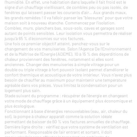
l'humidité. En effet, une habitation dans laquelle il fait froid est le
signe d'un chauffage vieillissant, de combles peu ou pas isolés, de
fenêtres qui laissent passer les courants d'air… Aux grands maux,
les grands remèdes ! Il va falloir panser les "blessures" pour que votre
maison soit à nouveau étanche. Commencez par l'isolation.
Combles, murs, planchers bas, sous-sols, caves et garages sont
autant de points sensibles. Leur isolation vous permettra de réaliser
jusqu'à 65 % d'économies sur vos factures.
Une fois ce premier objectif atteint, penchez-vous sur le
changement de vos menuiseries. Selon l'Agence De l'Environnement
et de la Maîtrise de l'Energie (ADEME), 10 à 15 % des déperditions de
chaleur proviennent des fenêtres, notamment si elles sont
anciennes. Changer des menuiseries à simple vitrage pour un
double ou triple vitrage à fort pouvoir isolant permet d'améliorer le
confort thermique et acoustique de votre intérieur. Vous n'avez plus
besoin de chauffer au maximum pour maintenir une température
agréable dans vos pièces. Vous limitez la condensation pour un
logement plus sain.
Stade suivant du programme : récupérer de l'énergie en changeant
votre mode de chauffage grâce à un équipement plus économique et
plus écologique.
Fonctionnant à base d'énergies renouvelables (eau, air, chaleur du
sol), la pompe à chaleur apparaît comme la solution idéale
permettant de baisser de 60 % vos factures annuelles de chauffage.
Dernière ligne droite : vérifiez que votre système de ventilation est
performant. Responsable de l'air entrant et sortant, il doit